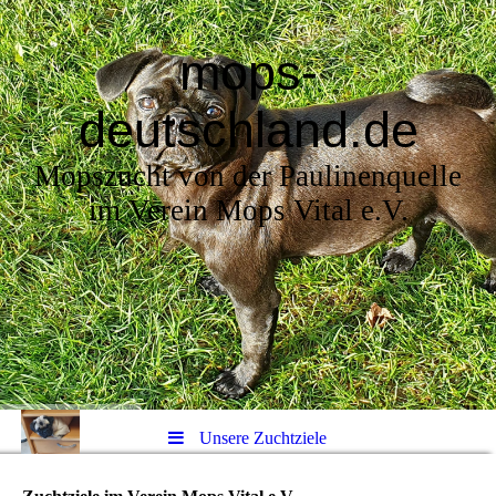
mops-
deutschland.de
Mopszucht von der Paulinenquelle
im Verein Mops Vital e.V.
Unsere Zuchtziele