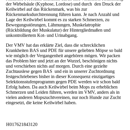
der Wirbelsäule (Kyphose, Lordose) und durch den Druck der
Keilwirbel auf das Rückenmark, was bis zur
Rückenmarksdurchtrennung führen kann. Je nach Anzahl und
Lage der Keilwirbel kommt es zu starken Schmerzen, zu
Bewegungsstörungen, Lähmungen, Muskelatrophie
(Rückbildung der Muskulatur) der Hintergliedmaßen und
unkontrolliertem Kot- und Urinabgang.
Der VMV hat das erklärte Ziel, dass die schrecklichen
Krankheiten BAS und PDE für unsere geliebten Möpse so bald
wie möglich der Vergangenheit angehören mögen. Wir packen
das Problem hier und jetzt an der Wurzel, beschönigen nichts
und verschieben nichts auf morgen. Durch eine gezielte
Zuchtauslese gegen BAS und ein in unserer Zuchtordnung
festgeschriebenes bisher in dieser Konsequenz einzigartiges
Selektionsstufenprogramm gegen PDE werden wir schon bald
Erfolg haben. Da auch Keilwirbel beim Mops zu erheblichen
Schmerzen und Leiden führen, werden im VMV, anders als in
vielen anderen Mopszuchtvereinen, nur noch Hunde zur Zucht
eingesetzt, die keine Keilwirbel haben.
H017621843120