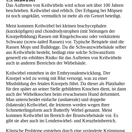
Das Auftreten von Keilwirbeln wird schon seit über 100 Jahren
beschrieben. Keilwirbel sind erblich. Der Erbgang bei Möpsen
ist noch ungeklärt, vermutlich ist mehr als ein Genort beteiligt.
Meist kommen Keilwirbel bei kleinen brachycephalen
(kurzköpfigen) und chondrodystrophen (mit Störungen der
Knorpelbildung) Rassen mit Ringelschwanz oder verkürztem
Schwanz (screw-tailed Rassen) vor. Typische Beispiele sind die
Rassen Mops und Bulldogge. Da die Schwanzwirbelsäule selber
aus Keilwirbeln besteht, bedingt eine solche Schwanzform
generell ein erhöhtes Risiko für das Auftreten von Keilwirbeln
auch in anderen Bereichen der Wirbelsäule.
Keilwirbel entstehen in der Embryonalentwicklung. Der
Knorpel wird zu wenig mit Blut versorgt, was zu einer
Missbildung des fetalen Knorpels führt. Da dieser als Platzhalter
für den später an seiner Stelle gebildeten Knochen dient, ist dann
auch der Wirbelknochen beim erwachsenen Hund deformiert.
Man unterscheidet einfache (unilaterale) und doppelte
(bilaterale) Keilwirbel, die letzteren werden wegen ihrer
Schmetterlingsform auch Butterfly Wirbel genannt. Meist
kommen Keilwirbel im Bereich der Brustwirbelsäule vor. Es
gibt sie aber auch im Lendenwirbel- und Kreuzbeinbereich.
Klinische Probleme entstehen durch eine veränderte Krümmung