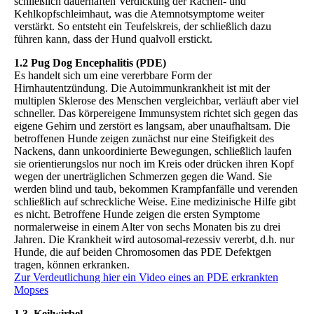
schließlich dauerhaften Verdickung der Rachen- und
Kehlkopfschleimhaut, was die Atemnotsymptome weiter
verstärkt. So entsteht ein Teufelskreis, der schließlich dazu
führen kann, dass der Hund qualvoll erstickt.
1.2 Pug Dog Encephalitis (PDE)
Es handelt sich um eine vererbbare Form der
Hirnhautentzündung. Die Autoimmunkrankheit ist mit der
multiplen Sklerose des Menschen vergleichbar, verläuft aber viel
schneller. Das körpereigene Immunsystem richtet sich gegen das
eigene Gehirn und zerstört es langsam, aber unaufhaltsam. Die
betroffenen Hunde zeigen zunächst nur eine Steifigkeit des
Nackens, dann unkoordinierte Bewegungen, schließlich laufen
sie orientierungslos nur noch im Kreis oder drücken ihren Kopf
wegen der unerträglichen Schmerzen gegen die Wand. Sie
werden blind und taub, bekommen Krampfanfälle und verenden
schließlich auf schreckliche Weise. Eine medizinische Hilfe gibt
es nicht. Betroffene Hunde zeigen die ersten Symptome
normalerweise in einem Alter von sechs Monaten bis zu drei
Jahren. Die Krankheit wird autosomal-rezessiv vererbt, d.h. nur
Hunde, die auf beiden Chromosomen das PDE Defektgen
tragen, können erkranken.
Zur Verdeutlichung hier ein Video eines an PDE erkrankten
Mopses
1.3. Keilwirbel