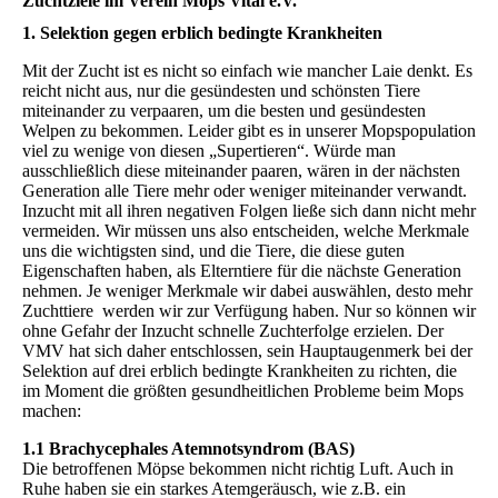
Zuchtziele im Verein Mops Vital e.V.
1. Selektion gegen erblich bedingte Krankheiten
Mit der Zucht ist es nicht so einfach wie mancher Laie denkt. Es
reicht nicht aus, nur die gesündesten und schönsten Tiere
miteinander zu verpaaren, um die besten und gesündesten
Welpen zu bekommen. Leider gibt es in unserer Mopspopulation
viel zu wenige von diesen „Supertieren“. Würde man
ausschließlich diese miteinander paaren, wären in der nächsten
Generation alle Tiere mehr oder weniger miteinander verwandt.
Inzucht mit all ihren negativen Folgen ließe sich dann nicht mehr
vermeiden. Wir müssen uns also entscheiden, welche Merkmale
uns die wichtigsten sind, und die Tiere, die diese guten
Eigenschaften haben, als Elterntiere für die nächste Generation
nehmen. Je weniger Merkmale wir dabei auswählen, desto mehr
Zuchttiere werden wir zur Verfügung haben. Nur so können wir
ohne Gefahr der Inzucht schnelle Zuchterfolge erzielen. Der
VMV hat sich daher entschlossen, sein Hauptaugenmerk bei der
Selektion auf drei erblich bedingte Krankheiten zu richten, die
im Moment die größten gesundheitlichen Probleme beim Mops
machen:
1.1 Brachycephales Atemnotsyndrom (BAS)
Die betroffenen Möpse bekommen nicht richtig Luft. Auch in
Ruhe haben sie ein starkes Atemgeräusch, wie z.B. ein