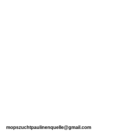
20220919_165729[1]
mopszuchtpaulinenquelle@gmail.com