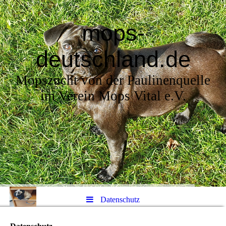
mops-
deutschland.de
Mopszucht von der Paulinenquelle
im Verein Mops Vital e.V.
Datenschutz