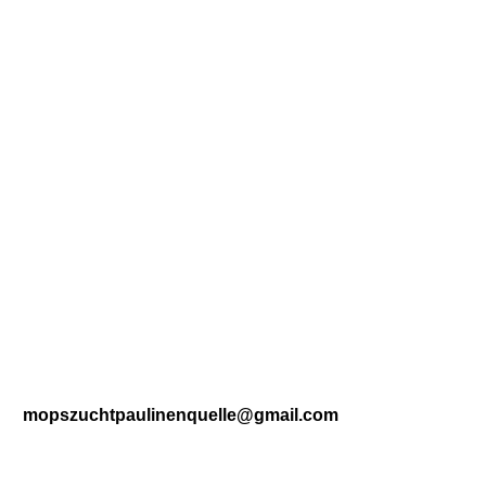
20220919_165729[1]
mopszuchtpaulinenquelle@gmail.com